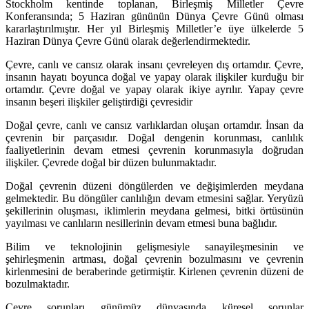
Stockholm kentinde toplanan, Birleşmiş Milletler Çevre
Konferansında; 5 Haziran gününün Dünya Çevre Günü olması
kararlaştırılmıştır. Her yıl Birleşmiş Milletler’e üye ülkelerde 5
Haziran Dünya Çevre Günü olarak değerlendirmektedir.
Çevre, canlı ve cansız olarak insanı çevreleyen dış ortamdır. Çevre,
insanın hayatı boyunca doğal ve yapay olarak ilişkiler kurduğu bir
ortamdır. Çevre doğal ve yapay olarak ikiye ayrılır. Yapay çevre
insanın beşeri ilişkiler geliştirdiği çevresidir
Doğal çevre, canlı ve cansız varlıklardan oluşan ortamdır. İnsan da
çevrenin bir parçasıdır. Doğal dengenin korunması, canlılık
faaliyetlerinin devam etmesi çevrenin korunmasıyla doğrudan
ilişkiler. Çevrede doğal bir düzen bulunmaktadır.
Doğal çevrenin düzeni döngülerden ve değişimlerden meydana
gelmektedir. Bu döngüler canlılığın devam etmesini sağlar. Yeryüzü
şekillerinin oluşması, iklimlerin meydana gelmesi, bitki örtüsünün
yayılması ve canlıların nesillerinin devam etmesi buna bağlıdır.
Bilim ve teknolojinin gelişmesiyle sanayileşmesinin ve
şehirleşmenin artması, doğal çevrenin bozulmasını ve çevrenin
kirlenmesini de beraberinde getirmiştir. Kirlenen çevrenin düzeni de
bozulmaktadır.
Çevre sorunları günümüz dünyasında küresel sorunlar