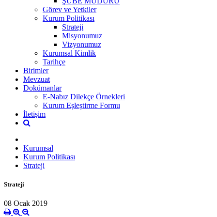
ŞUBE MÜDÜRÜ
Görev ve Yetkiler
Kurum Politikası
Strateji
Misyonumuz
Vizyonumuz
Kurumsal Kimlik
Tarihçe
Birimler
Mevzuat
Dokümanlar
E-Nabız Dilekçe Örnekleri
Kurum Eşleştirme Formu
İletişim
Kurumsal
Kurum Politikası
Strateji
Strateji
08 Ocak 2019