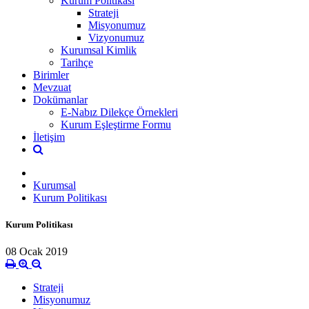
Kurum Politikası
Strateji
Misyonumuz
Vizyonumuz
Kurumsal Kimlik
Tarihçe
Birimler
Mevzuat
Dokümanlar
E-Nabız Dilekçe Örnekleri
Kurum Eşleştirme Formu
İletişim
Kurumsal
Kurum Politikası
Kurum Politikası
08 Ocak 2019
Strateji
Misyonumuz